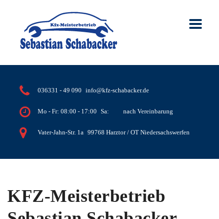
info@kfz-schabacker.de
036331 - 49 090
Mo - Fr: 08:00 - 17:00
Sa:
nach Vereinbarung
99768 Harztor / OT Niedersachswerfen
Vater-Jahn-Str. 1a
KFZ-Meisterbetrieb
Sebastian Schabacker